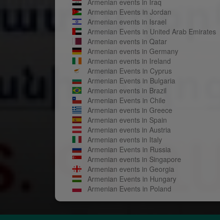
Armenian events in Iraq
Armenian Events in Jordan
Armenian events in Israel
Armenian Events in United Arab Emirates
Armenian events in Qatar
Armenian events in Germany
Armenian events in Ireland
Armenian Events in Cyprus
Armenian Events in Bulgaria
Armenian events in Brazil
Armenian Events in Chile
Armenian events in Greece
Armenian events in Spain
Armenian events in Austria
Armenian events in Italy
Armenian Events in Russia
Armenian events in Singapore
Armenian events in Georgia
Armenian Events in Hungary
Armenian Events in Poland