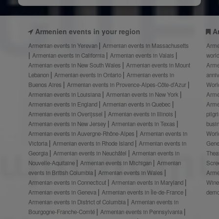
Armenien events in your region
A
Armenian events in Yerevan
Armenian events in Massachusetts
Arme
Armenian events in California
Armenian events in Valais
worl
Armenian events in New South Wales
Armenian events in Mount
Arme
Lebanon
Armenian events in Ontario
Armenian events in
anni
Buenos Aires
Armenian events in Provence-Alpes-Côte-d’Azur
Worl
Armenian events in Louisiana
Armenian events in New York
Arme
Armenian events in England
Armenian events in Quebec
Arme
Armenian events in Overijssel
Armenian events in Illinois
pilg
Armenian events in New Jersey
Armenian events in Texas
busi
Armenian events in Auvergne-Rhône-Alpes
Armenian events in
Worl
Victoria
Armenian events in Rhode Island
Armenian events in
Gene
Georgia
Armenian events in Neuchâtel
Armenian events in
Thea
Nouvelle-Aquitaine
Armenian events in Michigan
Armenian
Scre
events in British Columbia
Armenian events in Wales
Arme
Armenian events in Connecticut
Armenian events in Maryland
Wine
Armenian events in Geneva
Armenian events in Île-de-France
demo
Armenian events in District of Columbia
Armenian events in
Bourgogne-Franche-Comté
Armenian events in Pennsylvania