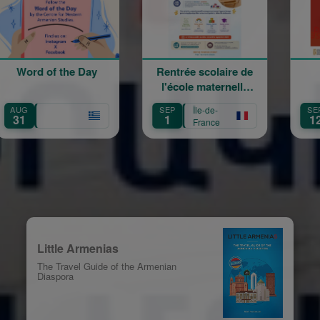
 of the Day
Rentrée scolaire de
120 an
l'école maternelle
mouvem
Mariam Arabian
Hérit
SEP
Île-de-
SEP
Île-d
Transmi
1
12
France
Fran
Créat
Little Armenias
The Travel Guide of the Armenian
Diaspora