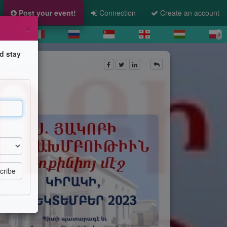
Post your event!
Connection
Create an account
×
d stay