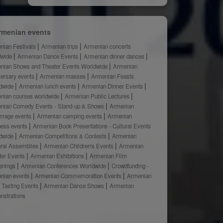
rmenian events
nian Festivals
Armenian trips
Armenian concerts
dwide
Armenian Dance Events
Armenian dinner dances
nian Shows and Theater Events Worldwide
Armenian
versary events
Armenian masses
Armenian Feasts
dwide
Armenian lunch events
Armenian Dinner Events
nian courses worldwide
Armenian Public Lectures
nian Comedy Events - Stand-up & Shows
Armenian
rimage events
Armenian camping events
Armenian
ness events
Armenian Book Presentations - Cultural Events
dwide
Armenian Competitions & Contests
Armenian
ral Assemblies
Armenian Children's Events
Armenian
ter Events
Armenian Exhibitions
Armenian Film
enings
Armenian Conferences Worldwide
Crowdfunding -
nian events
Armenian Commemoration Events
Armenian
 Tasting Events
Armenian Dance Shows
Armenian
nstrations