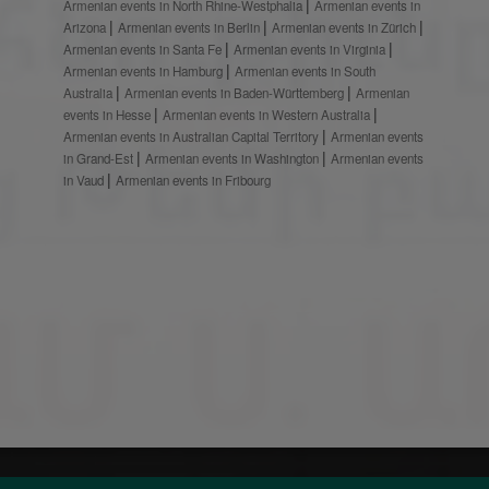
Armenian events in North Rhine-Westphalia
Armenian events in
Arizona
Armenian events in Berlin
Armenian events in Zürich
Armenian events in Santa Fe
Armenian events in Virginia
Armenian events in Hamburg
Armenian events in South
Australia
Armenian events in Baden-Württemberg
Armenian
events in Hesse
Armenian events in Western Australia
Armenian events in Australian Capital Territory
Armenian events
in Grand-Est
Armenian events in Washington
Armenian events
in Vaud
Armenian events in Fribourg