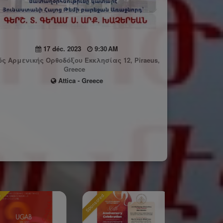
17 déc. 2023
9:30 AM
ς Αρμενικής Ορθοδόξου Εκκλησίας 12, Piraeus,
Greece
Attica - Greece
Sponsored
Sponsored