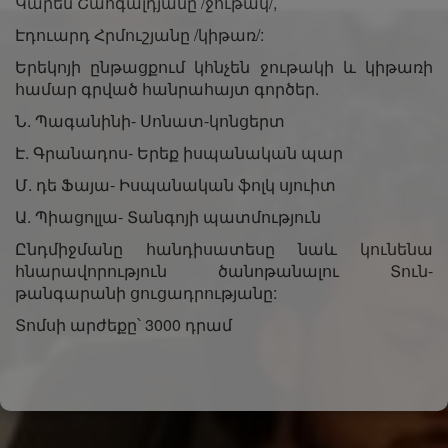
Կարեն Շահգալդյանը /ջութակ/,
Էդուարդ Հրմուշյանը /կիթառ/:
Երեկոյի ընթացքում կհնչեն ջութակի և կիթառի
համար գրված հանրահայտ գործեր.
Ն. Պագանինի- Սոնատ-կոնցերտ
Է. Գրանադոս- Երեք իսպանական պար
Մ. դե Ֆայա- Իսպանական ֆոլկ սյուիտ
Ա. Պիացոլլա- Տանգոյի պատմություն
Ընդմիջմանը հանդիսատեսը նաև կունենա
հնարավորություն ծանոթանալու Տուն-
թանգարանի ցուցադրությանը:
Տոմսի արժեքը՝ 3000 դրամ