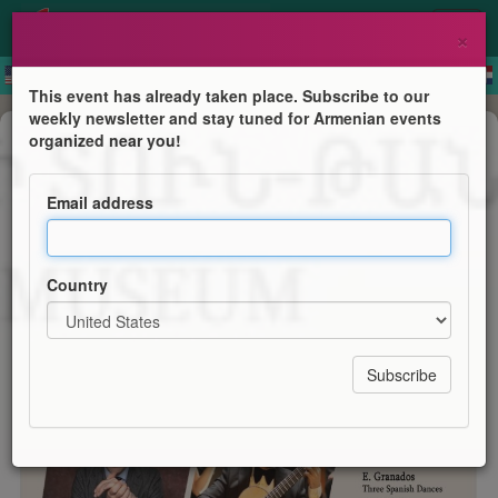
×
This event has already taken place. Subscribe to our
weekly newsletter and stay tuned for Armenian events
Concert
organized near you!
“Concert For Ten Strings - Fiery
Duo”
Email address
Արամ Խաչատրյանի տուն-թանգարան
Country