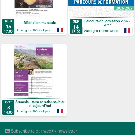
Parcours de formation 2026 -
AUG
SEP
Méditation musicale
2027
15
14
Auvergne-Rhône-Alpes
Auvergne-Rhône-Alpes
17:00
17:00
Arménie : terre chrétienne, hier
OCT
et aujourd'hui
8
Auvergne-Rhône-Alpes
14:00
Subscribe to our weekly newsletter