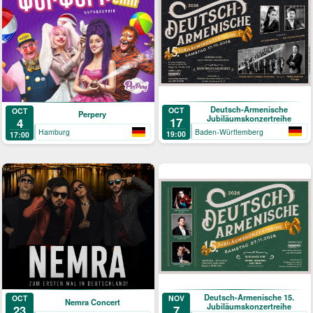
Deutsch-Armenische
OCT
OCT
Perpery
Jubiläumskonzertreihe
17
4
Baden-Württemberg
Hamburg
19:00
17:00
Deutsch-Armenische 15.
NOV
OCT
Nemra Concert
Jubiläumskonzertreihe
7
23