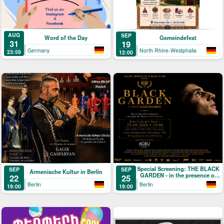
AUG
SEP
Word of the Day
Gemeindefest
31
19
Germany
North Rhine-Westphalia
23:59
12:00
Special Screening: THE BLACK
SEP
SEP
Armenische Kultur in Berlin
GARDEN - in the presence of
22
25
director Alexis Pazoumian
Berlin
Berlin
19:00
19:00