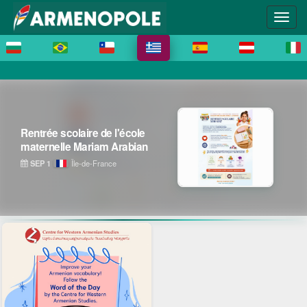
Rentrée scolaire de l'école
maternelle Mariam Arabian
SEP 1
Île-de-France