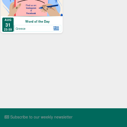
AUG
Word of the Day
31
Greece
23:59
Subscribe to our weekly newsletter