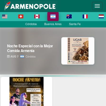
Córdoba
Buenos Aires
Santa Fe
Noche Especial con la Mejor
Comida Armenia
AUG 7
Córdoba