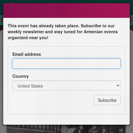
×
This event has already taken place. Subscribe to our
weekly newsletter and stay tuned for Armenian events
Conference
organized near you!
Le Théâtre d’Art de Moscou et les
comédiens russo-arméniens :
Email address
circulation d’une tradition théâtrale
Société des Études Arméniennes
Country