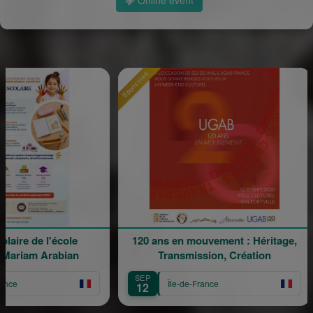
Sponsored
Sponsore
e l'école
120 ans en mouvement : Héritage,
La
 Arabian
Transmission, Création
SEP
SE
Île-de-France
12
1