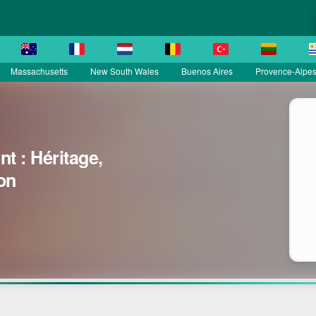
Massachusetts
New South Wales
Buenos Aires
Provence-Alpes
t : Héritage,
on