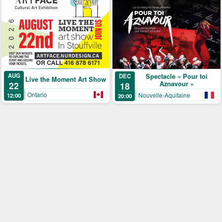
AUG
Spectacle « Pour toi
DEC
Live the Moment Art Show
Aznavour »
22
18
Ontario
Nouvelle-Aquitaine
12:00
20:00