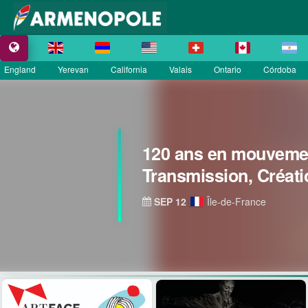
England
Yerevan
California
Valais
Ontario
Córdoba
120 ans en mouvemen
Transmission, Créati
SEP 12
Île-de-France