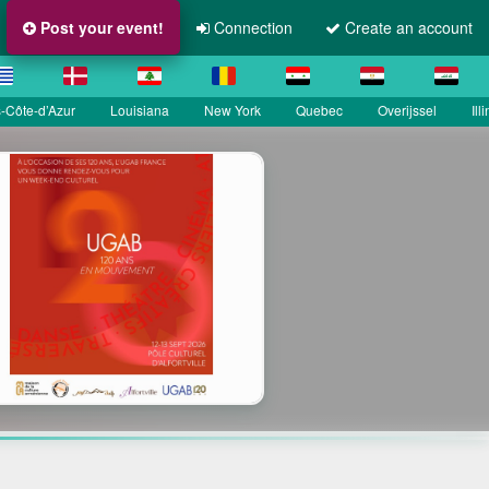
Post your event!
Connection
Create an account
-Côte-d’Azur
Louisiana
New York
Quebec
Overijssel
Ill