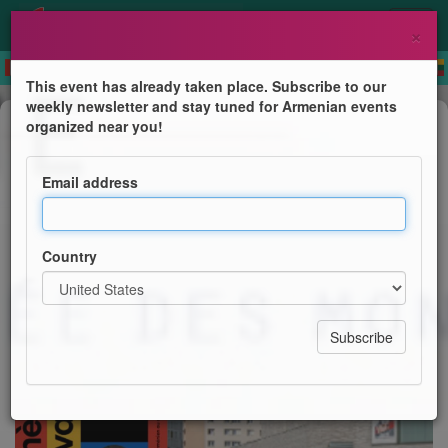
×
This event has already taken place. Subscribe to our
weekly newsletter and stay tuned for Armenian events
Book Presentation
organized near you!
Présentation du livre La
Bibliothèque et le survivant de Boris
Email address
Adjemian
La Contemporaine de Nanterre
Country