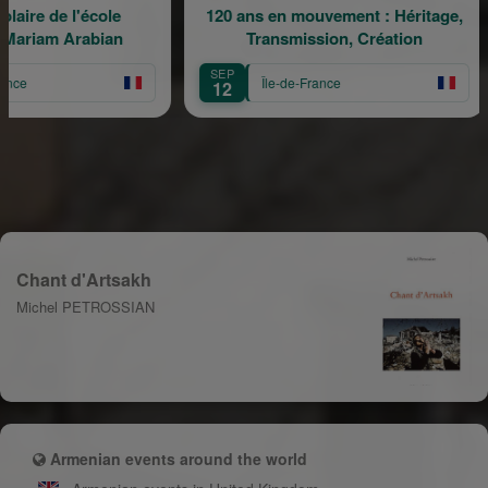
e l'école
120 ans en mouvement : Héritage,
La
 Arabian
Transmission, Création
SEP
SE
Île-de-France
12
1
Chant d'Artsakh
Michel PETROSSIAN
Armenian events around the world