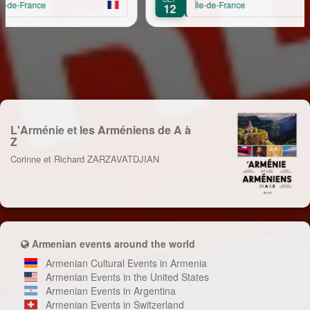
Île-de-France
12
1
L'Arménie et les Arméniens de A à
Z
Corinne et Richard ZARZAVATDJIAN
Armenian events around the world
Armenian Cultural Events in Armenia
Armenian Events in the United States
Armenian Events in Argentina
Armenian Events in Switzerland