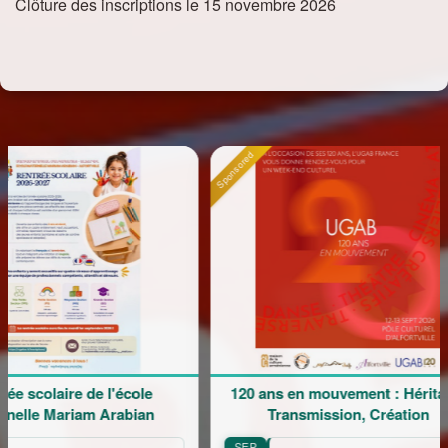
Clôture des inscriptions le 15 novembre 2026
Sponsored
Sponsor
de l'école
120 ans en mouvement : Héritage,
L
m Arabian
Transmission, Création
SEP
S