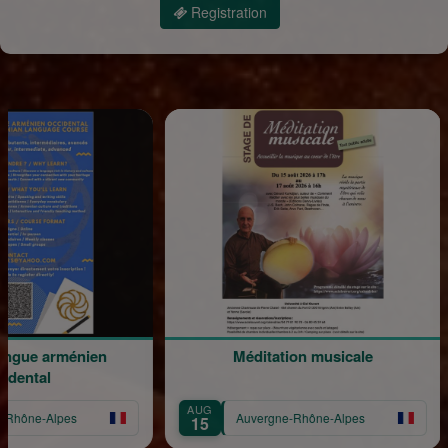
Registration
arménien
Méditation musicale
Parc
AUG
SEP
lpes
Auvergne-Rhône-Alpes
15
14