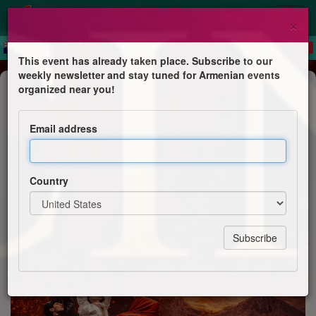
×
This event has already taken place. Subscribe to our
weekly newsletter and stay tuned for Armenian events
Dance Show
organized near you!
Racines et Échos
Email address
- Ensemble de danse Nairi - Danse Grigorian
Country