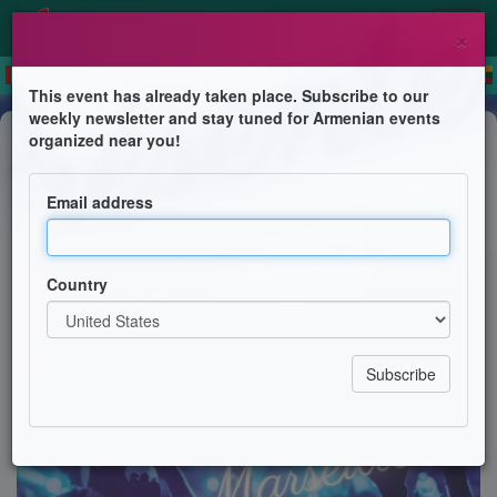
×
This event has already taken place. Subscribe to our
weekly newsletter and stay tuned for Armenian events
Anniversary
organized near you!
Soirée arménienne
Email address
UGAB Marseille & Haylife & Phocea event
Country