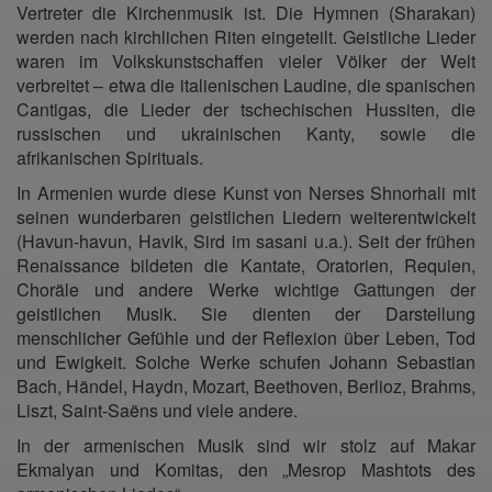
Vertreter die Kirchenmusik ist. Die Hymnen (Sharakan)
werden nach kirchlichen Riten eingeteilt. Geistliche Lieder
waren im Volkskunstschaffen vieler Völker der Welt
verbreitet – etwa die italienischen Laudine, die spanischen
Cantigas, die Lieder der tschechischen Hussiten, die
russischen und ukrainischen Kanty, sowie die
afrikanischen Spirituals.
In Armenien wurde diese Kunst von Nerses Shnorhali mit
seinen wunderbaren geistlichen Liedern weiterentwickelt
(Havun-havun, Havik, Sird im sasani u.a.). Seit der frühen
Renaissance bildeten die Kantate, Oratorien, Requien,
Choräle und andere Werke wichtige Gattungen der
geistlichen Musik. Sie dienten der Darstellung
menschlicher Gefühle und der Reflexion über Leben, Tod
und Ewigkeit. Solche Werke schufen Johann Sebastian
Bach, Händel, Haydn, Mozart, Beethoven, Berlioz, Brahms,
Liszt, Saint-Saëns und viele andere.
In der armenischen Musik sind wir stolz auf Makar
Ekmalyan und Komitas, den „Mesrop Mashtots des