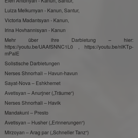
Elen Antonyan - Kanun, Santur,
Luiza Melkumyan - Kanun, Santur,
Victoria Madantsyan - Kanun,
Irina Hovhannisyan - Kanun
Mehr über ihre Darbietung – hier:
https://youtu.be/UAAfSNNC1L0 , https://youtu.be/nlKTp-
mPalE
Solistische Darbietungen
Nerses Shnorhali – Havun-havun
Sayat-Nova – Eshkhemet
Avetisyan – Anurjner („Träume“)
Nerses Shnorhali – Havik
Mandakuni – Presto
Avetisyan – Husher („Erinnerungen“)
Mirzoyan – Arag par („Schneller Tanz“)