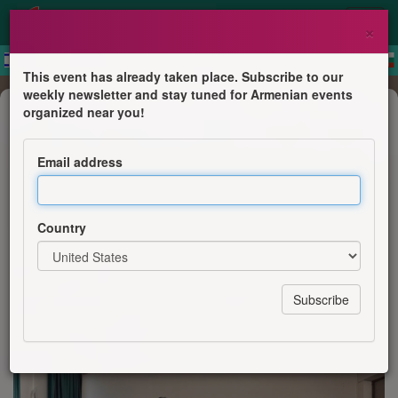
×
This event has already taken place. Subscribe to our
weekly newsletter and stay tuned for Armenian events
Concert
organized near you!
„Ruf der Seele“ – ein Konzert der
Schülerinnen der Alexej-Hekimian-
Email address
Musikschule aus Jerewan. Mit
Saiteninstrumenten widmen sie sich
Country
der geistlichen Musik.
Deutsch-Armenische Kulturtage in Berlin 2026