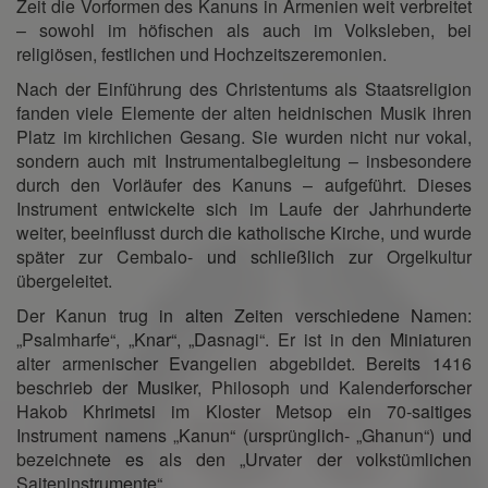
Zeit die Vorformen des Kanuns in Armenien weit verbreitet
– sowohl im höfischen als auch im Volksleben, bei
religiösen, festlichen und Hochzeitszeremonien.
Nach der Einführung des Christentums als Staatsreligion
fanden viele Elemente der alten heidnischen Musik ihren
Platz im kirchlichen Gesang. Sie wurden nicht nur vokal,
sondern auch mit Instrumentalbegleitung – insbesondere
durch den Vorläufer des Kanuns – aufgeführt. Dieses
Instrument entwickelte sich im Laufe der Jahrhunderte
weiter, beeinflusst durch die katholische Kirche, und wurde
später zur Cembalo- und schließlich zur Orgelkultur
übergeleitet.
Der Kanun trug in alten Zeiten verschiedene Namen:
„Psalmharfe“, „Knar“, „Dasnagi“. Er ist in den Miniaturen
alter armenischer Evangelien abgebildet. Bereits 1416
beschrieb der Musiker, Philosoph und Kalenderforscher
Hakob Khrimetsi im Kloster Metsop ein 70-saitiges
Instrument namens „Kanun“ (ursprünglich- „Ghanun“) und
bezeichnete es als den „Urvater der volkstümlichen
Saiteninstrumente“.