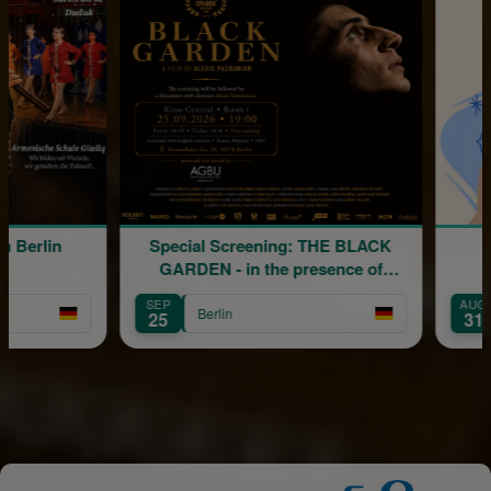
Berlin
Special Screening: THE BLACK
GARDEN - in the presence of
director Alexis Pazoumian
SEP
AUG
Berlin
25
31