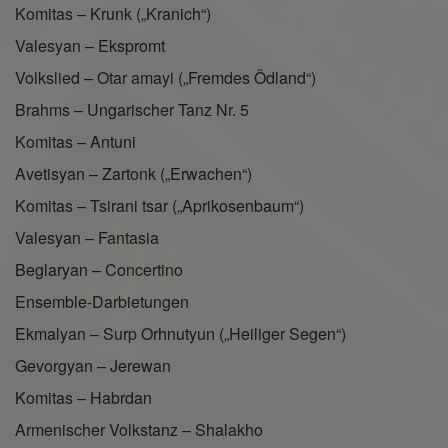
Komitas – Krunk („Kranich“)
Valesyan – Ekspromt
Volkslied – Otar amayi („Fremdes Ödland“)
Brahms – Ungarischer Tanz Nr. 5
Komitas – Antuni
Avetisyan – Zartonk („Erwachen“)
Komitas – Tsirani tsar („Aprikosenbaum“)
Valesyan – Fantasia
Beglaryan – Concertino
Ensemble-Darbietungen
Ekmalyan – Surp Orhnutyun („Heiliger Segen“)
Gevorgyan – Jerewan
Komitas – Habrdan
Armenischer Volkstanz – Shalakho